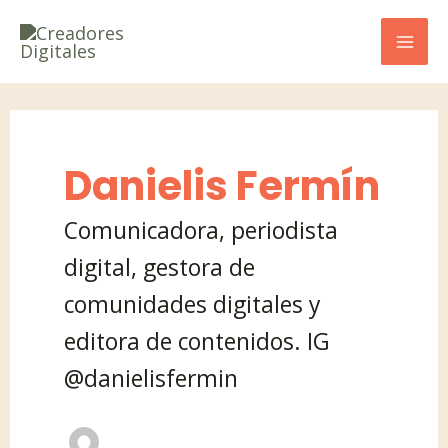
Ir
MA
al
ME
contenido
Danielis Fermín
Comunicadora, periodista
digital, gestora de
comunidades digitales y
editora de contenidos. IG
@danielisfermin